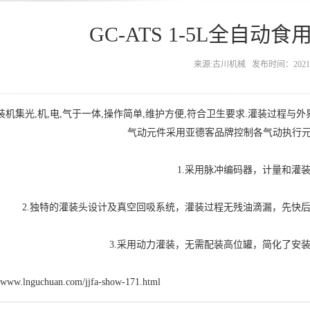
GC-ATS 1-5L全自
来源:古川机械 发布时间：2021-0
机集光,机,电,气于一体,操作简单,维护方便,符合卫生要求.灌装过程与
气动元件采用亚德客品牌控制各气动执行
1.采用脉冲编码器，计量和灌
2.独特的灌装头设计及真空回吸系统，灌装过程无残油滴漏，先快
3.采用动力灌装，无需配装高位罐，简化了安
//www.lnguchuan.com/jjfa-show-171.html