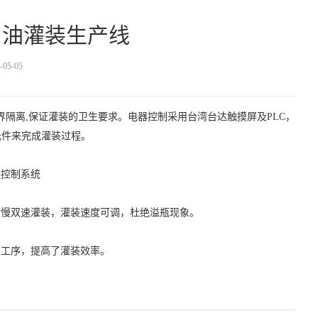
动食用油灌装生产线
5-05
外界隔离,保证灌装的卫生要求。电器控制采用台湾台达触摸屏及PLC，
元件来完成灌装过程。
装控制系统
后慢双速灌装，灌装速度可调，杜绝溢瓶现象。
装工序，提高了灌装效率。