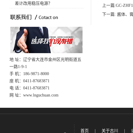
差计改用稳压电源？
上一篇:
GC-ZH
下一篇:
酱体、膏
地 址：辽宁省大连市金州区光明街道五
一路1-9-1
手 机：186-9871-8000
座 机：0411-87683871
电 话：0411-87683871
网 址：www.lnguchuan.com
首页
|
关于古川
|