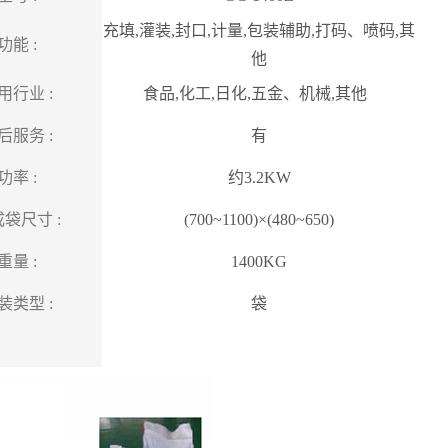
充填,灌装,封口,计量,包装辅助,打码、喷码,其
功能 :
他
用行业 :
食品,化工,日化,五金、机械,其他
后服务 :
有
功率 :
约3.2KW
袋尺寸 :
(700~1100)×(480~650)
重量 :
1400KG
装类型 :
袋