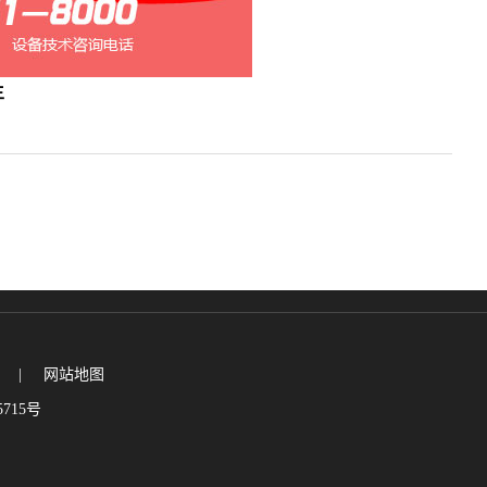
主
|
网站地图
715号