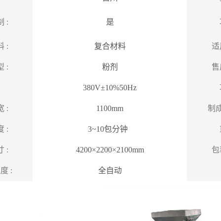
 :
是
 :
复合材料
适
 :
粉剂
售
:
380V±10%50Hz
 :
1100mm
制成
 :
3~10
包分钟
 :
4200×2200×2100mm
包
 :
全自动