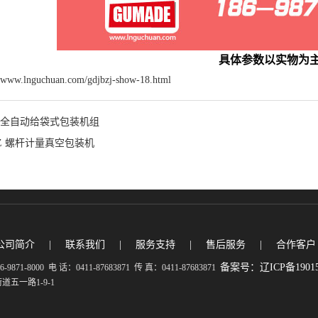
具体参数以实物为
w.lnguchuan.com/gdjbzj-show-18.html
0C 全自动给袋式包装机组
00Z 螺杆计量真空包装机
公司简介
|
联系我们
|
服务支持
|
售后服务
|
合作客户
备案号：辽ICP备19015
-8000 电 话：0411-87683871 传 真：0411-87683871
五一路1-9-1